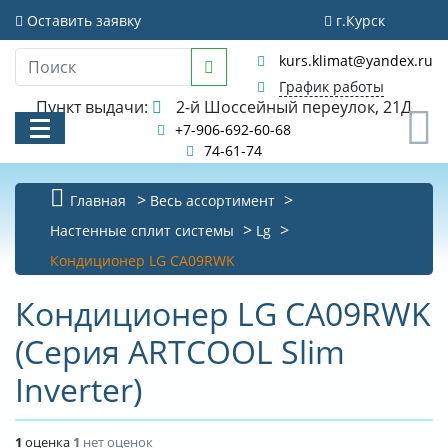
Оставить заявку
г.Курск
kurs.klimat@yandex.ru
График работы
Пункт выдачи:
2-й Шоссейный переулок, 21Д
0
+7-906-692-60-68
74-61-74
Главная
Весь ассортимент
КАТАЛОГ
Настенные сплит системы
Lg
Кондиционер LG CA09RWK
АКЦИИ И РАСПРОДАЖИ
Кондиционер LG CA09RWK
УСЛУГИ
(Серия ARTCOOL Slim
БИБЛИОТЕКА
Inverter)
НОВОСТИ
КОНТАКТЫ
1
оценка
1
нет оценок