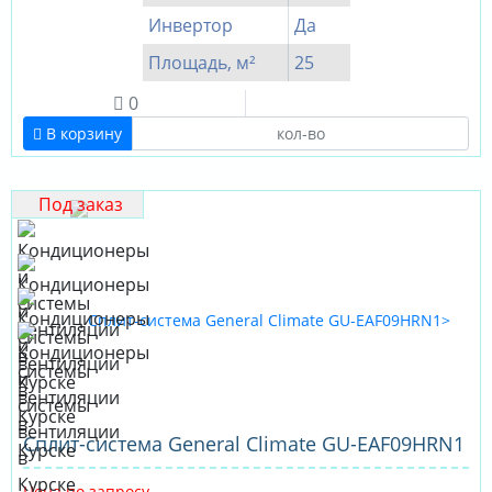
Инвертор
Да
Площадь, м²
25
0
В корзину
Под заказ
Cплит-система General Climate GU-EAF09HRN1
Цена по запросу