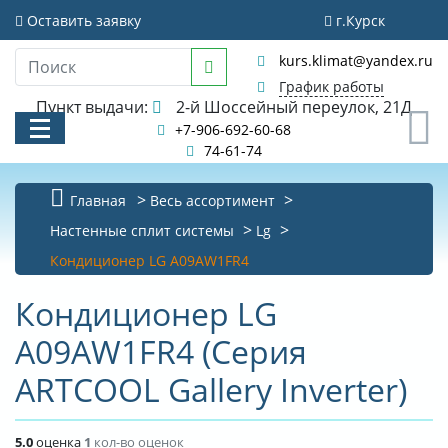
Оставить заявку
г.Курск
kurs.klimat@yandex.ru
График работы
Пункт выдачи:
2-й Шоссейный переулок, 21Д
0
+7-906-692-60-68
74-61-74
Главная
Весь ассортимент
КАТАЛОГ
Настенные сплит системы
Lg
Кондиционер LG A09AW1FR4
АКЦИИ И РАСПРОДАЖИ
Кондиционер LG
УСЛУГИ
A09AW1FR4 (Серия
БИБЛИОТЕКА
ARTCOOL Gallery Inverter)
НОВОСТИ
КОНТАКТЫ
5.0
оценка
1
кол-во оценок