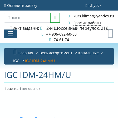
Оставить заявку
г.Курск
kurs.klimat@yandex.ru
График работы
Пункт выдачи:
2-й Шоссейный переулок, 21Д
0
+7-906-692-60-68
74-61-74
Главная
Весь ассортимент
Канальные
КАТАЛОГ
IGC
IGC IDM-24HM/U
АКЦИИ И РАСПРОДАЖИ
IGC IDM-24HM/U
УСЛУГИ
1
оценка
1
нет оценок
БИБЛИОТЕКА
НОВОСТИ
КОНТАКТЫ