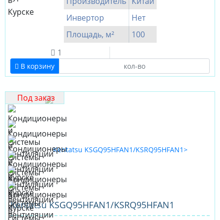
Производитель
Китай
Инвертор
Нет
Площадь, м²
100
1
В корзину
Под заказ
Kentatsu KSGQ95HFAN1/KSRQ95HFAN1