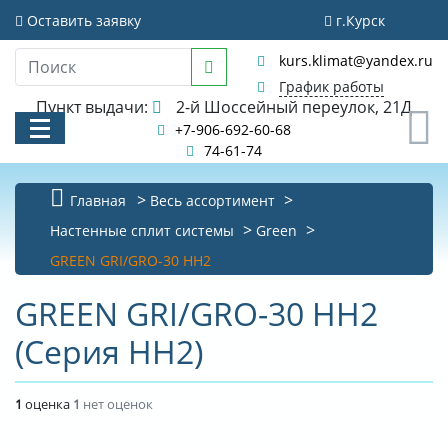
Оставить заявку
г.Курск
kurs.klimat@yandex.ru
График работы
Пункт выдачи:
2-й Шоссейный переулок, 21Д
0
+7-906-692-60-68
74-61-74
Главная
Весь ассортимент
КАТАЛОГ
Настенные сплит системы
Green
GREEN GRI/GRO-30 HH2
АКЦИИ И РАСПРОДАЖИ
GREEN GRI/GRO-30 HH2
УСЛУГИ
(Серия HH2)
БИБЛИОТЕКА
НОВОСТИ
1
оценка
1
нет оценок
КОНТАКТЫ