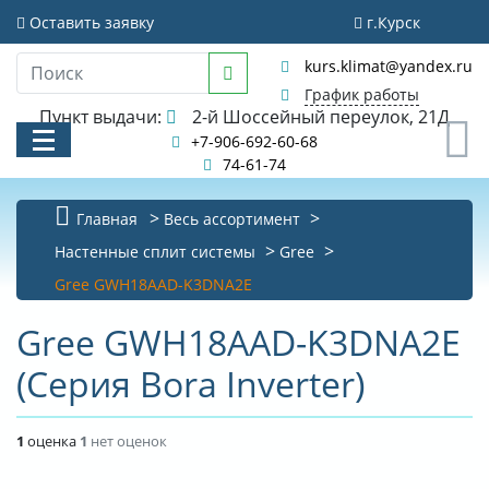
Оставить заявку
г.Курск
kurs.klimat@yandex.ru
График работы
Пункт выдачи:
2-й Шоссейный переулок, 21Д
0
+7-906-692-60-68
74-61-74
Главная
Весь ассортимент
КАТАЛОГ
Настенные сплит системы
Gree
Gree GWH18AAD-K3DNA2E
АКЦИИ И РАСПРОДАЖИ
Gree GWH18AAD-K3DNA2E
УСЛУГИ
(Серия Bora Inverter)
БИБЛИОТЕКА
НОВОСТИ
1
оценка
1
нет оценок
КОНТАКТЫ