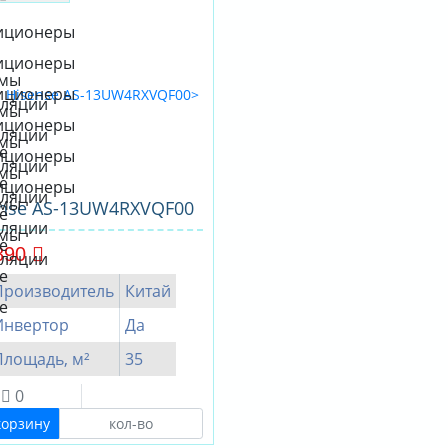
ense AS-13UW4RXVQF00
890
Производитель
Китай
Инвертор
Да
Площадь, м²
35
0
корзину