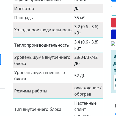
Инвертор
Да
Площадь
35 м²
3.2 (0.6 - 3.6)
Холодопроизводительность
кВт
3.4 (0.6 - 3.8)
Теплопроизводительность
кВт
В
Уровень шума внутреннего
28/34/37/42
Д
блока
Дб
П
Уровень шума внешнего
52 Дб
блока
охлаждение /
Режимы работы
обогрев
Настенные
Тип внутреннего блока
сплит
системы