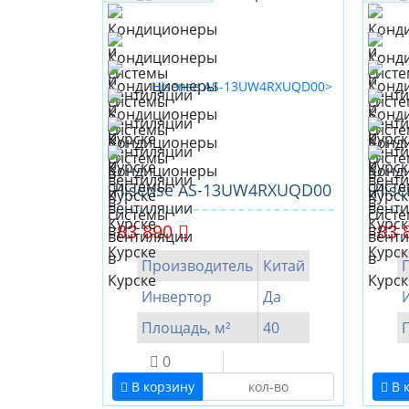
Hisense AS-13UW4RXUQD00
His
83 890
83 
Производитель
Китай
Инвертор
Да
Площадь, м²
40
0
В корзину
В 