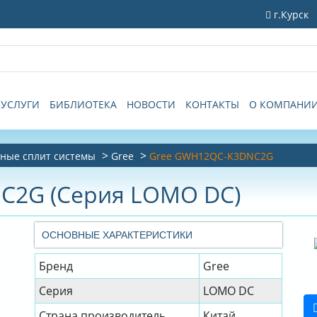
г.Курск
УСЛУГИ
БИБЛИОТЕКА
НОВОСТИ
КОНТАКТЫ
О КОМПАНИ
ные сплит системы
Gree
Gree GWH12QC-K3DNC2G
C2G (Серия LOMO DC)
ОСНОВНЫЕ ХАРАКТЕРИСТИКИ
Бренд
Gree
Серия
LOMO DC
Страна производитель
Китай