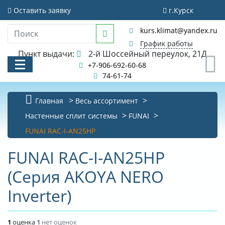
Оставить заявку
г.Курск
kurs.klimat@yandex.ru
График работы
Пункт выдачи:
2-й Шоссейный переулок, 21Д
0
+7-906-692-60-68
74-61-74
Главная
Весь ассортимент
Настенные сплит системы
FUNAI
КАТАЛОГ
FUNAI RAC-I-AN25HP
АКЦИИ И РАСПРОДАЖИ
FUNAI RAC-I-AN25HP
УСЛУГИ
(Серия AKOYA NERO
БИБЛИОТЕКА
Inverter)
НОВОСТИ
1
оценка
1
нет оценок