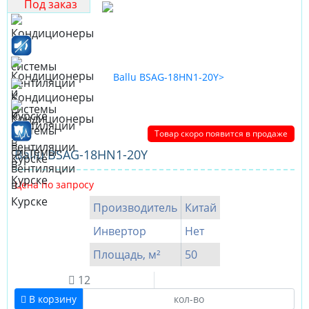
Под заказ
Товар скоро появится в продаже
Ballu BSAG-18HN1-20Y
Цена по запросу
Производитель
Китай
Инвертор
Нет
Площадь, м²
50
12
В корзину