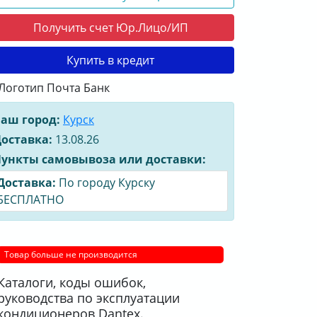
Получить счет Юр.Лицо/ИП
Купить в кредит
аш город:
Курск
оставка:
13.08.26
ункты самовывоза или доставки:
Доставка:
По городу Курску
БЕСПЛАТНО
Товар больше не производится
Каталоги, коды ошибок,
руководства по эксплуатации
кондиционеров Dantex.