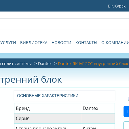
г.Курск
УСЛУГИ
БИБЛИОТЕКА
НОВОСТИ
КОНТАКТЫ
О КОМПАНИ
 сплит системы
Dantex
Dantex RK-M12СC внутренний блок
утренний блок
ОСНОВНЫЕ ХАРАКТЕРИСТИКИ
Бренд
Dantex
Серия
Страна производитель
Китай