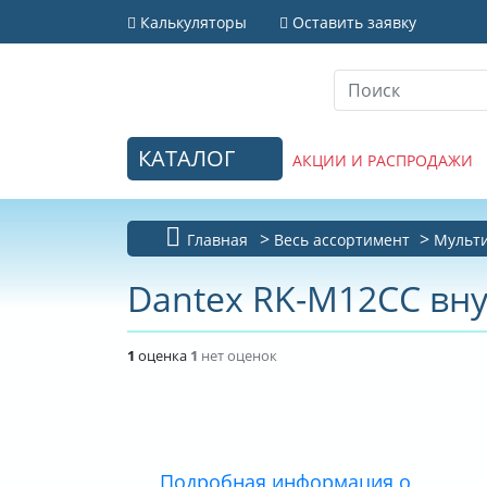
Калькуляторы
Оставить заявку
КАТАЛОГ
АКЦИИ И РАСПРОДАЖИ
Главная
Весь ассортимент
Мульти
Dantex RK-M12СC вн
1
оценка
1
нет оценок
Подробная информация о