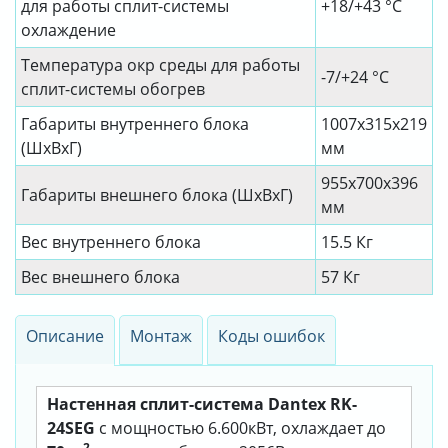
для работы сплит-системы
+18/+43 °C
охлаждение
Температура окр среды для работы
-7/+24 °C
сплит-системы обогрев
Габариты внутреннего блока
1007х315х219
(ШхВхГ)
мм
955х700х396
Габариты внешнего блока (ШхВхГ)
мм
Вес внутреннего блока
15.5 Кг
Вес внешнего блока
57 Кг
Описание
Монтаж
Коды ошибок
Настенная сплит-система Dantex RK-
24SEG
с мощностью 6.600кВт, охлаждает до
2