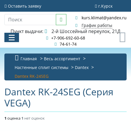
Оставить заявку
г.Курск
kurs.klimat@yandex.ru
График работы
Пункт выдачи:
2-й Шоссейный переулок, 21Д
0
+7-906-692-60-68
74-61-74
Главная
Весь ассортимент
Настенные сплит системы
Dantex
КАТАЛОГ
Dantex RK-24SEG
АКЦИИ И РАСПРОДАЖИ
Dantex RK-24SEG (Серия
УСЛУГИ
VEGA)
БИБЛИОТЕКА
1
оценка
1
нет оценок
НОВОСТИ