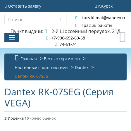
Оставить заявку
г.Курск
kurs.klimat@yandex.ru
График работы
Пункт выдачи:
2-й Шоссейный переулок, 21Д
0
+7-906-692-60-68
74-61-74
Главная
Весь ассортимент
КАТАЛОГ
Настенные сплит системы
Dantex
Dantex RK-07SEG
АКЦИИ И РАСПРОДАЖИ
Dantex RK-07SEG (Серия
УСЛУГИ
VEGA)
БИБЛИОТЕКА
НОВОСТИ
3.7
оценка
10
кол-во оценок
КОНТАКТЫ