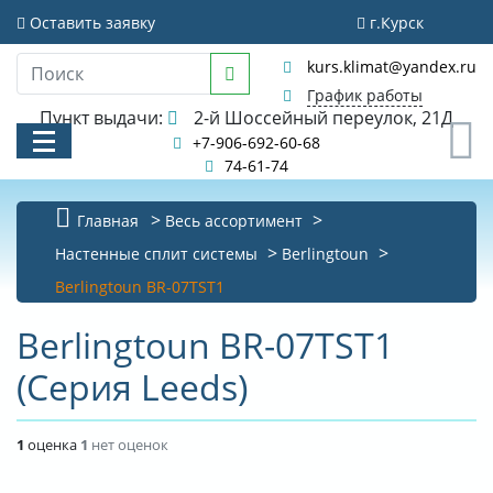
Оставить заявку
г.Курск
kurs.klimat@yandex.ru
График работы
Пункт выдачи:
2-й Шоссейный переулок, 21Д
0
+7-906-692-60-68
74-61-74
Главная
Весь ассортимент
КАТАЛОГ
Настенные сплит системы
Berlingtoun
Berlingtoun BR-07TST1
АКЦИИ И РАСПРОДАЖИ
Berlingtoun BR-07TST1
УСЛУГИ
(Серия Leeds)
БИБЛИОТЕКА
НОВОСТИ
1
оценка
1
нет оценок
КОНТАКТЫ