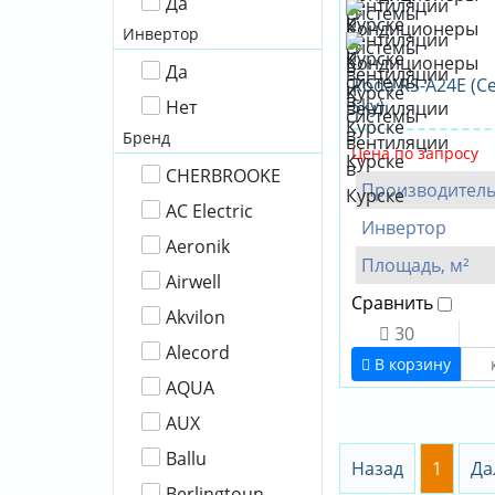
Да
Инвертор
Да
Roda RS-A24E (С
Sky)
Нет
Бренд
Цена по запросу
CHERBROOKE
Производител
AC Electric
Инвертор
Aeronik
Площадь, м²
Airwell
Сравнить
Akvilon
30
Alecord
В корзину
AQUA
AUX
Ballu
Назад
1
Да
Berlingtoun