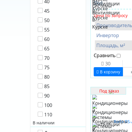
40
Sky)
45
Цена по запросу
50
Производител
55
Инвертор
60
Площадь, м²
65
Сравнить
70
30
75
В корзину
80
85
Под заказ
90
100
110
В наличии