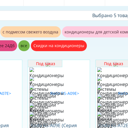
Выбрано 5 тов
с подмесом свежего воздуха
кондиционеры для детской ко
ее 24Дб
все
Скидки на кондиционеры
Под заказ
Под заказ
ерия
Roda RS-A09E (Серия
Roda RS-A12E