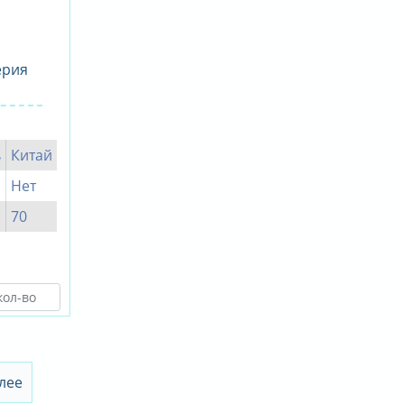
ерия
ь
Китай
Нет
70
лее