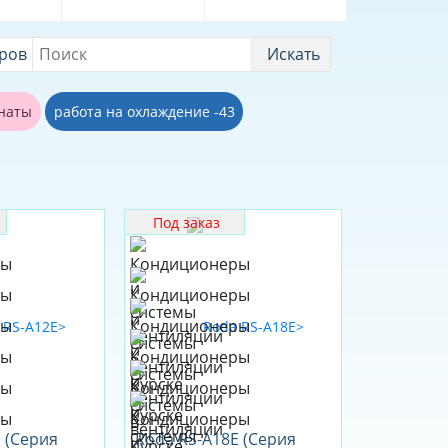
аров
Искать
мнаты
работа на охлаждение -43
Под заказ
 (Серия
Roda RS-A18E (Серия