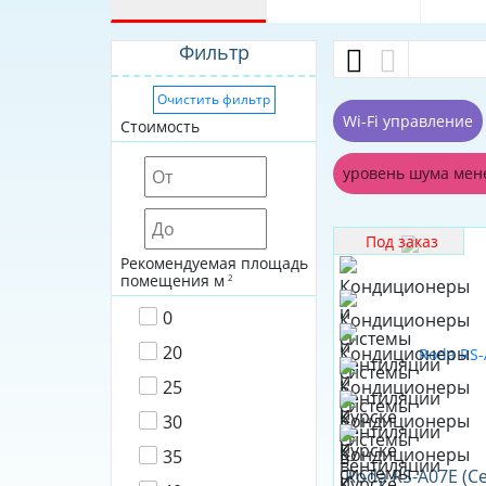
Фильтр
Очистить фильтр
Wi-Fi управление
Стоимость
уровень шума мен
Под заказ
Рекомендуемая площадь
помещения м
2
0
20
25
30
35
Roda RS-A07E (С