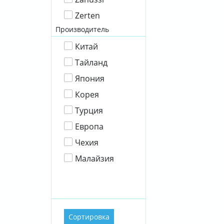
Zerten
Производитель
Китай
Тайланд
Япония
Корея
Турция
Европа
Чехия
Малайзия