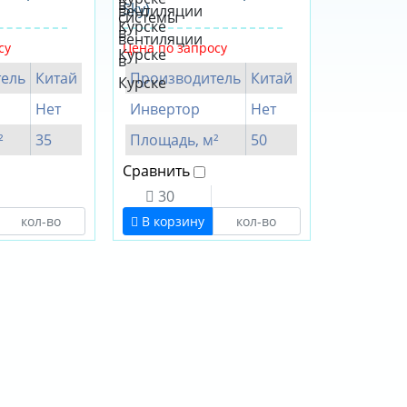
Sky)
су
Цена по запросу
ель
Китай
Производитель
Китай
Нет
Инвертор
Нет
²
35
Площадь, м²
50
Сравнить
30
В корзину