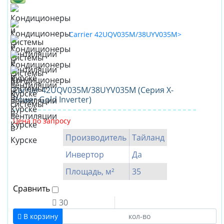
Ballu
Berlingtoun
Bosch
Carrier
CENTEK
Daikin
Carrier 42UQV035M/38UYV035M (Серия X-
Power Gold Inverter)
Dantex
ECOSTAR
Цена по запросу
Electrolux
Производитель
Тайланд
Energolux
Инвертор
Да
Ferrum
Площадь, м²
35
Fujimitsu
Сравнить
Fujitsu
30
FUNAI
В корзину