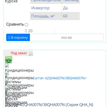
SUBTROPIC
Инвертор
Да
TCL
Площадь, м²
60
Toshiba
Сравнить
XIGMA
20
Zanussi
В корзину
Zerten
Производитель
Под заказ
Китай
Тайланд
Япония
Корея
Турция
Европа
Чехия
Carrier 42QHA007N/38QHA007N (Серия QHA_N)