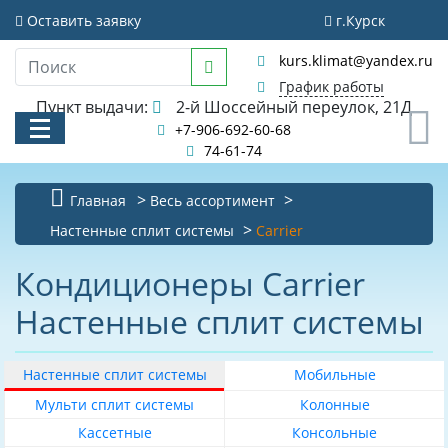
Фильтр
Оставить заявку
г.Курск
Очистить фильтр
kurs.klimat@yandex.ru
Стоимость
График работы
Пункт выдачи:
2-й Шоссейный переулок, 21Д
0
+7-906-692-60-68
74-61-74
Главная
Весь ассортимент
Рекомендуемая
площадь
КАТАЛОГ
Настенные сплит системы
Carrier
помещения
м
АКЦИИ И РАСПРОДАЖИ
2
Кондиционеры Carrier
0
Настенные сплит системы
УСЛУГИ
20
БИБЛИОТЕКА
25
Настенные сплит системы
Мобильные
НОВОСТИ
30
Мульти сплит системы
Колонные
35
Кассетные
Консольные
КОНТАКТЫ