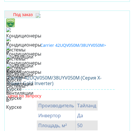
General
Climate
Под заказ
Gree
Green
Haier
Halsen
Hisense
Hitachi
Hyundai
Carrier 42UQV050M/38UYV050M (Серия X-
Power Gold Inverter)
IGC
Kentatsu
Цена по запросу
Komanchi
Производитель
Тайланд
LEBERG
Инвертор
Да
Lessar
Площадь, м²
50