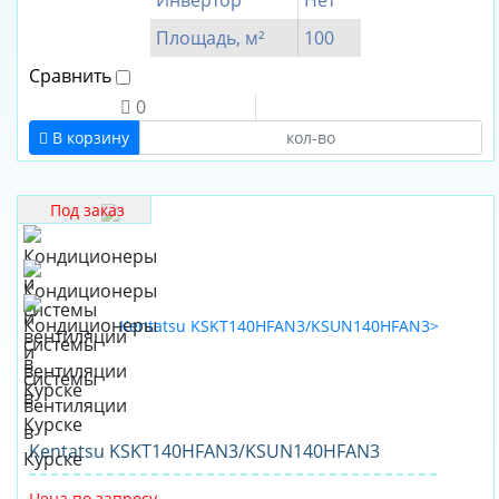
Инвертор
Нет
380
Площадь, м²
100
440
Сравнить
560
0
Инвертор
В корзину
Да
Нет
Под заказ
Бренд
Akvilon
CENTEK
Electrolux
FUNAI
General
Climate
Kentatsu KSKT140HFAN3/KSUN140HFAN3
Hisense
Цена по запросу