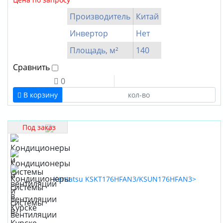
IGC
Производитель
Китай
Kentatsu
Mitsubishi
Инвертор
Нет
Electric
Площадь, м²
140
Oasis
Сравнить
Royal
0
Clima
В корзину
Производитель
Китай
Под заказ
Тайланд