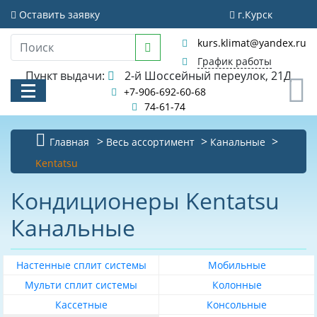
Фильтр
Оставить заявку
г.Курск
Очистить фильтр
kurs.klimat@yandex.ru
Стоимость
График работы
Пункт выдачи:
2-й Шоссейный переулок, 21Д
0
+7-906-692-60-68
74-61-74
Главная
Весь ассортимент
Канальные
Рекомендуемая
площадь
КАТАЛОГ
Kentatsu
помещения
м
АКЦИИ И РАСПРОДАЖИ
2
Кондиционеры Kentatsu
30
Канальные
УСЛУГИ
35
БИБЛИОТЕКА
40
Настенные сплит системы
Мобильные
НОВОСТИ
50
Мульти сплит системы
Колонные
55
Кассетные
Консольные
КОНТАКТЫ