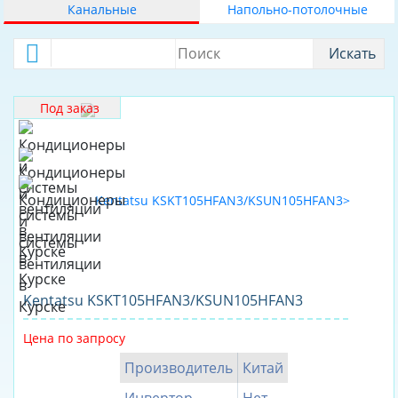
Канальные
Напольно-потолочные
70
О КОМПАНИИ
75
Искать
ДОСТАВКА
80
ОПЛАТА
100
Под заказ
105
140
145
160
165
170
175
Kentatsu KSKT105HFAN3/KSUN105HFAN3
180
Цена по запросу
220
Производитель
Китай
280