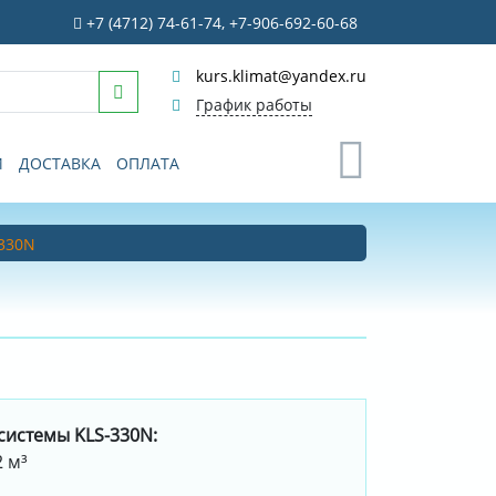
+7 (4712) 74-61-74, +7-906-692-60-68
kurs.klimat@yandex.ru
График работы
0
И
ДОСТАВКА
ОПЛАТА
-330N
системы KLS-330N:
 м³