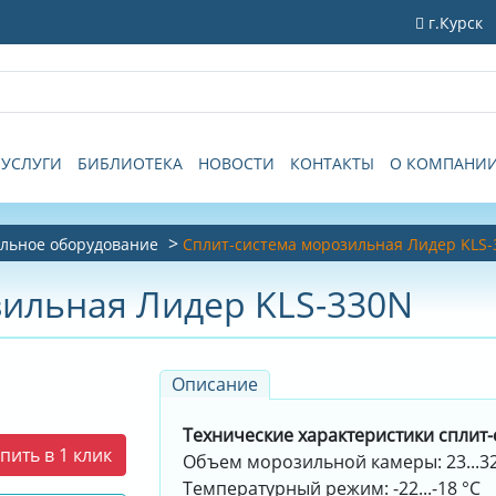
г.Курск
УСЛУГИ
БИБЛИОТЕКА
НОВОСТИ
КОНТАКТЫ
О КОМПАНИ
льное оборудование
Сплит-система морозильная Лидер KLS
зильная Лидер KLS-330N
Описание
Технические характеристики сплит-
пить в 1 клик
Объем морозильной камеры: 23...32
Температурный режим: -22...-18 °C