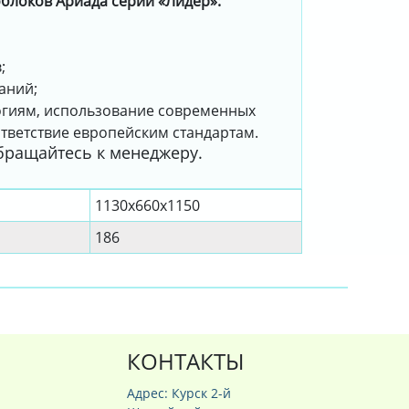
блоков Ариада серии «Лидер»:
;
аний;
огиям, использование современных
тветствие европейским стандартам.
ращайтесь к менеджеру.
1130х660х1150
186
КОНТАКТЫ
Адрес: Курск 2-й