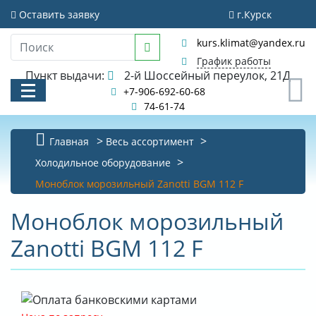
Оставить заявку
г.Курск
kurs.klimat@yandex.ru
График работы
Пункт выдачи:
2-й Шоссейный переулок, 21Д
0
+7-906-692-60-68
74-61-74
Главная
Весь ассортимент
Холодильное оборудование
КАТАЛОГ
Моноблок морозильный Zanotti BGM 112 F
АКЦИИ И РАСПРОДАЖИ
Моноблок морозильный
УСЛУГИ
Zanotti BGM 112 F
БИБЛИОТЕКА
НОВОСТИ