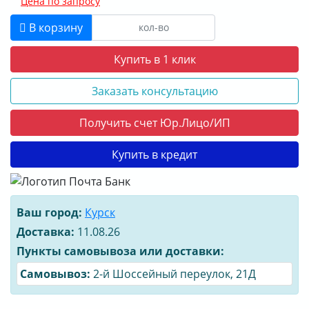
Цена по запросу
КОНТАКТЫ
В корзину
О КОМПАНИИ
Купить в 1 клик
ДОСТАВКА
Заказать консультацию
ОПЛАТА
Получить счет Юр.Лицо/ИП
Купить в кредит
Ваш город:
Курск
Доставка:
11.08.26
Пункты самовывоза или доставки:
Cамовывоз:
2-й Шоссейный переулок, 21Д